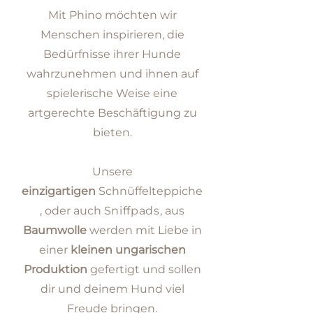
Mit Phino möchten wir
Mensc
hen inspirieren, die
Bedürfnisse ihrer Hunde
wahrzunehmen und ihnen auf
spielerische Weise eine
artgerechte Beschäftigung zu
bieten.
Unsere
einzigartigen
Schnüffelteppiche
, oder auch
S
niffpads,
aus
Baum
wolle
we
rden
mit Liebe in
einer
kleinen ungarischen
Produktion
gefertigt und sollen
dir und deinem Hund vie
l
Freude bringen.