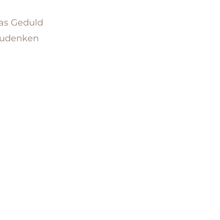
was Geduld
gzudenken