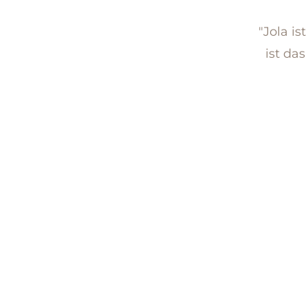
"Jola i
ist da