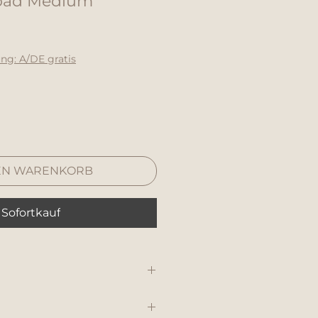
fpad Medium
ung: A/DE gratis
EN WARENKORB
Sofortkauf
 Canvas-Baumwolle
x. 30°C, wir empfehlen dein