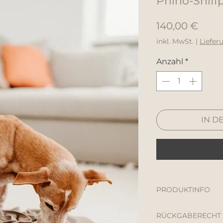
Phino-Snif
Preis
140,00 €
inkl. MwSt.
|
Liefer
Anzahl
*
IN D
PRODUKTINFO
Material: 100%
RÜCKGABERECHT
Waschbar bis ma