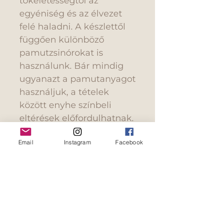
tökéletességtől az
egyéniség és az élvezet
felé haladni. A készlettől
függően különböző
pamutzsinórokat is
használunk. Bár mindig
ugyanazt a pamutanyagot
használjuk, a tételek
között enyhe színbeli
eltérések előfordulhatnak.
Email
Instagram
Facebook
További kérdései vannak?
Akkor kérjük, tekintse
meg GYIK-unkat, vagy
vegye fel velünk
közvetlenül a kapcsolatot