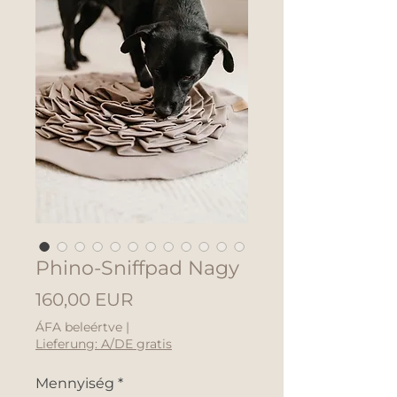
Phino-Sniffpad Nagy
Ár
160,00 EUR
ÁFA beleértve
|
Lieferung: A/DE gratis
Mennyiség
*