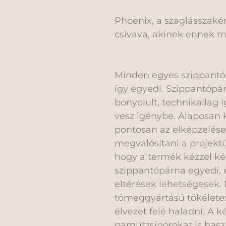
Phoenix, a szaglásszaké
csivava, akinek ennek m
Minden egyes szippantóp
így egyedi. Szippantópá
bonyolult, technikailag 
vesz igénybe. Alaposan k
pontosan az elképzelése
megvalósítani a projektü
hogy a termék kézzel ké
szippantópárna egyedi, 
eltérések lehetségesek. 
tömeggyártású tökéletes
élvezet felé haladni. A 
pamutzsinórokat is hasz