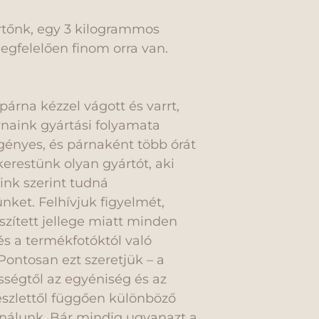
rtőnk, egy 3 kilogrammos
egfelelően finom orra van.
árna kézzel vágott és varrt,
rnaink gyártási folyamata
igényes, és párnaként több órát
erestünk olyan gyártót, aki
ink szerint tudná
nket. Felhívjuk figyelmét,
szített jellege miatt minden
és a termékfotóktól való
Pontosan ezt szeretjük – a
ségtől az egyéniség és az
készlettől függően különböző
nálunk. Bár mindig ugyanazt a