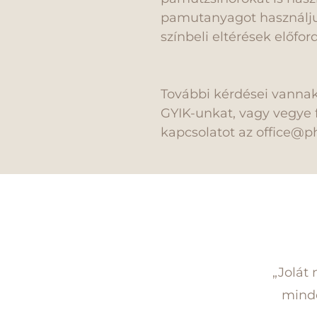
pamutanyagot használjuk
színbeli eltérések előfor
További kérdései vannak
GYIK-unkat, vagy vegye f
kapcsolatot az office@p
„Jolát 
minde