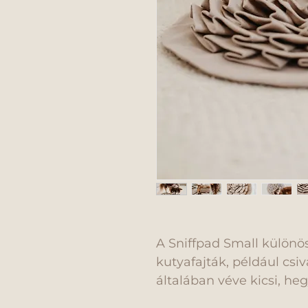
A Sniffpad Small különö
kutyafajták, például csiv
általában véve kicsi, he